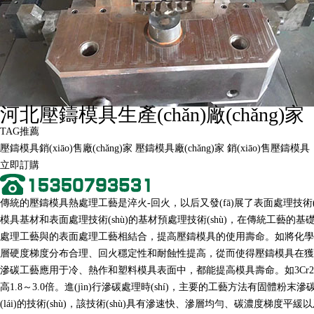
河北壓鑄模具生產(chǎn)廠(chǎng)家
TAG推薦
壓鑄模具銷(xiāo)售廠(chǎng)家
壓鑄模具廠(chǎng)家
銷(xiāo)售壓鑄模具
立即訂購
傳統的壓鑄模具熱處理工藝是淬火-回火，以后又發(fā)展了表面處理技術(sh
模具基材和表面處理技術(shù)的基材預處理技術(shù)，在傳統工藝的基礎上
處理工藝與的表面處理工藝相結合，提高壓鑄模具的使用壽命。如將化學(xu
層硬度梯度分布合理、回火穩定性和耐蝕性提高，從而使得壓鑄模具在獲得良好
滲碳工藝應用于冷、熱作和塑料模具表面中，都能提高模具壽命。如3C
高1.8～3.0倍。進(jìn)行滲碳處理時(shí)，主要的工藝方法有固體粉
(lái)的技術(shù)，該技術(shù)具有滲速快、滲層均勻、碳