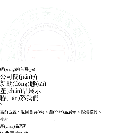
網(wǎng)站首頁(yè)
公司簡(jiǎn)介
新動(dòng)態(tài)
產(chǎn)品展示
聯(lián)系我們
?
當前位置：
返回首頁(yè)
>
產(chǎn)品展示
>
壓鑄模具
>
產(chǎn)品系列