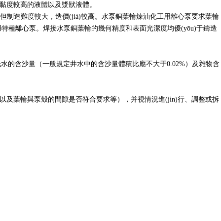
主要用于輸送黏度較高的液體以及漿狀液體。
制造難度較大，造價(jià)較高。水泵銅葉輪煉油化工用離心泵要求葉輪
工用特種離心泵。焊接水泵銅葉輪的幾何精度和表面光潔度均優(yōu)于鑄造
hì)。能降低水的含沙量（一般規定井水中的含沙量體積比應不大于0.02%）及雜物含
g)以及葉輪與泵殼的間隙是否符合要求等），并視情況進(jìn)行、調整或拆