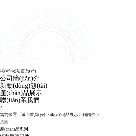
網(wǎng)站首頁(yè)
公司簡(jiǎn)介
新動(dòng)態(tài)
產(chǎn)品展示
聯(lián)系我們
?
當前位置：
返回首頁(yè)
>
產(chǎn)品展示
>
銅鑄件
>
產(chǎn)品系列