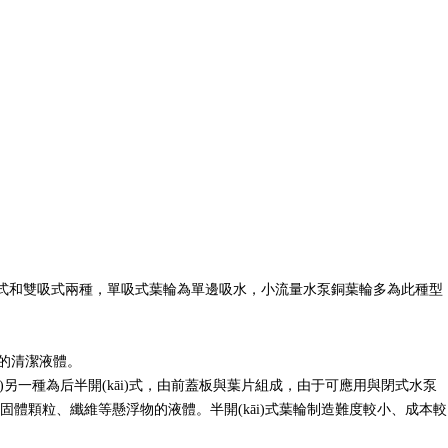
分為單吸式和雙吸式兩種，單吸式葉輪為單邊吸水，小流量水泵銅葉輪多為此種型
液體。
另一種為后半開(kāi)式，由前蓋板與葉片組成，由于可應用與閉式水泵
、纖維等懸浮物的液體。半開(kāi)式葉輪制造難度較小、成本較