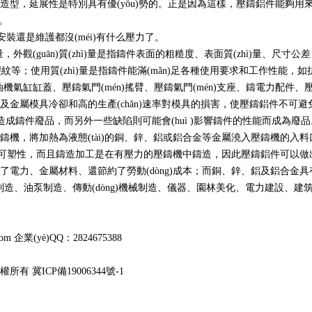
，延展性是特別具有優(yōu)勢的。正是因為這樣，壓鑄鋁件能夠用來(lá
。
)論是安裝還是維護都沒(méi)有什么壓力了。
，外觀(guān)質(zhì)量是指鑄件表面的粗糙度、表面質(zhì)量、尺寸公
紋等；使用質(zhì)量是指鑄件能滿(mǎn)足各種使用要求和工作性能
壓鑄汽油機氣缸缸蓋、壓鑄氣門(mén)搖臂、壓鑄氣門(mén)支座、鑄電力配件
屬模具冷卻和高的生產(chǎn)速率對模具的損害，使壓鑄鋁件不可避免的產(c
 )造成鑄件廢品，而另外一些缺陷則可能會(huì )影響鑄件的性能而成為廢品
為液態(tài)的銅、鋅、鋁或鋁合金等金屬澆入壓鑄機的入料口，
g)性和可塑性，而且鑄造加工是在有壓力的壓鑄機中鑄造，因此壓鑄鋁件可
約了電力、金屬材料、還節約了勞動(dòng)成本；而銅、鋅、
造、油泵制造、傳動(dòng)機械制造、儀器、園林美化、電力建設
com
企業(yè)QQ：
2824675388
司版權所有 冀ICP備19006344號-1