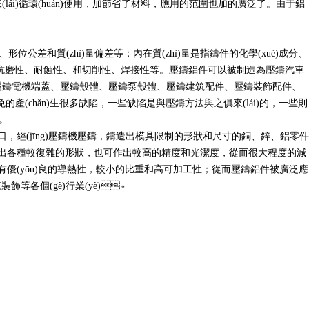
i)循環(huán)使用，加節省了材料，應用的范圍也加的廣泛了。由于鋁
差、形位公差和質(zhì)量偏差等；內在質(zhì)量是指鑄件的化學(xué)成分、
，如抗磨性、耐蝕性、和切削性、焊接性等。壓鑄鋁件可以被制造為壓鑄汽車
、壓鑄電機端蓋、壓鑄殼體、壓鑄泵殼體、壓鑄建筑配件、壓鑄裝飾配件、
hǎn)生很多缺陷，一些缺陷是與壓鑄方法與之俱來(lái)的，一些則
。
經(jīng)壓鑄機壓鑄，鑄造出模具限制的形狀和尺寸的銅、鋅、鋁零件
以做出各種較復雜的形狀，也可作出較高的精度和光潔度，從而很大程度的減
鋁及鋁合金具有優(yōu)良的導熱性，較小的比重和高可加工性；從而壓鑄鋁件被廣泛應
、建筑裝飾等各個(gè)行業(yè)。