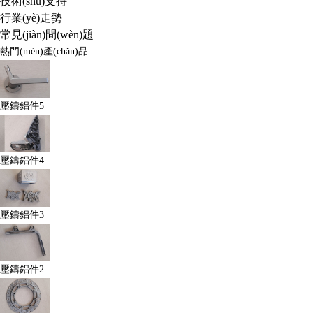
技術(shù)支持
行業(yè)走勢
常見(jiàn)問(wèn)題
熱門(mén)產(chǎn)品
壓鑄鋁件5
壓鑄鋁件4
壓鑄鋁件3
壓鑄鋁件2