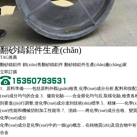
翻砂鑄鋁件生產(chǎn)
TAG推薦
翻砂鑄鋁件
銷(xiāo)售翻砂鑄鋁件
翻砂鑄鋁件生產(chǎn)廠(chǎng)家
立即訂購
1、原料準備——包括原料外觀(guān)檢查,化學(xué)成分分析,配料和
(xué)成分均勻的合金.3、爐前化驗——合金熔化均勻后,取樣化驗,檢查各種化學
則要進(jìn)行調整,使化學(xué)成分達到技術(shù)標準.5、精煉——
(xué)性能和機械切削加工性能等.7、澆鑄——將化學(xué)成分合格
化學(xué)成分
化學(xué)成分是化學(xué)中的一個(gè)概念，在純物質(zhì)及混合物中有
合金