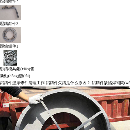
壓鑄鋁件3
壓鑄鋁件2
壓鑄鋁件1
砂鑄模具銷(xiāo)售
新動(dòng)態(tài)
鋁鑄件壁厚條件清理工作
鋁鑄件欠鑄是什么原因？
鋁鑄件缺陷焊補問(wè